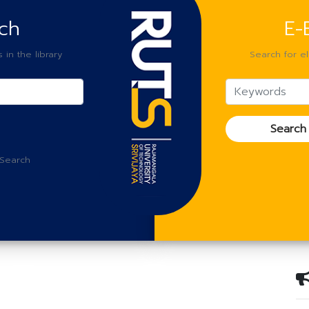
ch
E-
in the library
Search for el
Search
Next