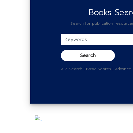
Books Sear
Search for publication resources 
A-Z Search
|
Basic Search
|
Advance 
Previous