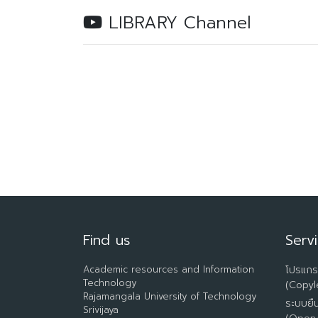
LIBRARY Channel
Find us
Serv
Academic resources and Information
โปรแก
Technology
(Copyl
Rajamangala University of Technology
ระบบยื
Srivijaya